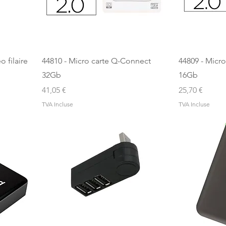
 filaire
44810 - Micro carte Q-Connect
44809 - Micr
32Gb
16Gb
Prix
Prix
41,05 €
25,70 €
TVA Incluse
TVA Incluse