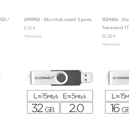
 SD /
2490902 - Mini-Hub rotatif 3 ports
3024466 - Di
Transcend 1
Prix
9,70 €
Prix
95,50 €
TVA Incluse
TVA Incluse