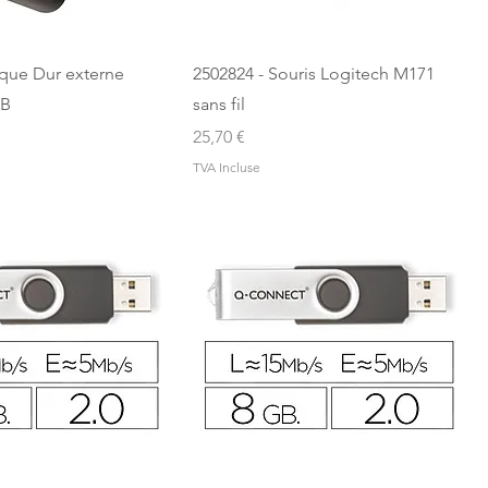
sque Dur externe
2502824 - Souris Logitech M171
TB
sans fil
Prix
25,70 €
TVA Incluse