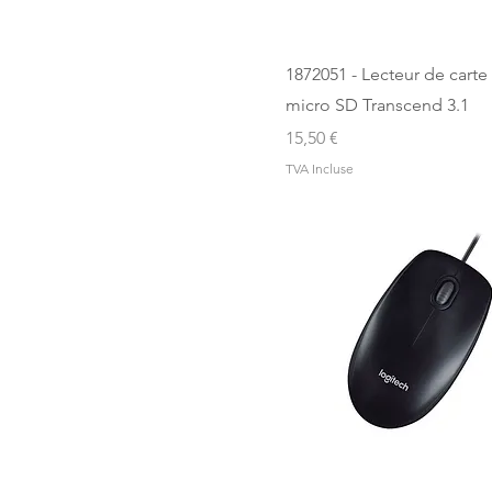
1872051 - Lecteur de carte
micro SD Transcend 3.1
Prix
15,50 €
TVA Incluse