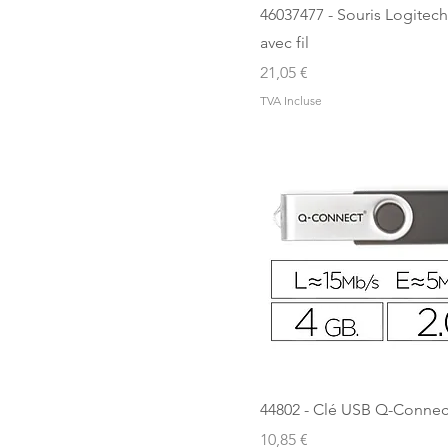
46037477 - Souris Logitec
avec fil
Prix
21,05 €
TVA Incluse
44802 - Clé USB Q-Conne
Prix
10,85 €