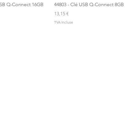
 USB Q-Connect 16GB
44803 - Clé USB Q-Connect 8GB
Prix
13,15 €
TVA Incluse