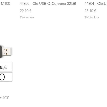
h M100
44805 - Clé USB Q-Connect 32GB
44804 - Clé
Prix
Prix
29,10 €
23,10 €
TVA Incluse
TVA Incluse
ct 4GB