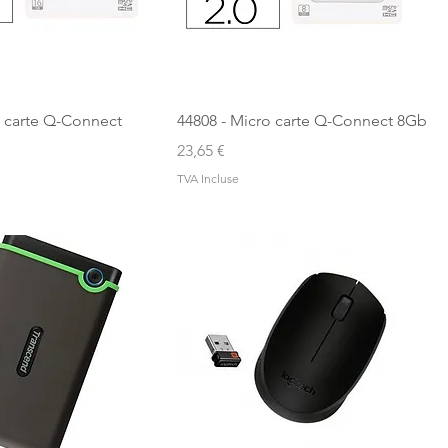
o carte Q-Connect
44808 - Micro carte Q-Connect 8Gb
Prix
23,65 €
TVA Incluse