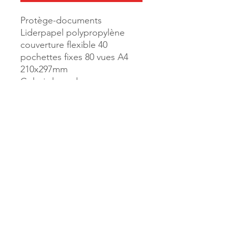
Protège-documents
Liderpapel polypropylène
couverture flexible 40
pochettes fixes 80 vues A4
210x297mm
Coloris lavande
Référence :
911034
MILLE & UNE PAGES
173, rue Thiers
40700 HAGETMAU
Tél.
05.58.79.53.04
Mail :
hagetmau.1001pages@gmail.com
MILLE & UNE PAGES
25, avenue Pierre Bouneau