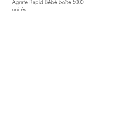
Agrafe Rapid Bébé boîte 5000
unités
Référence :
41457
MILLE & UNE PAGES
173, rue Thiers
40700 HAGETMAU
Tél.
05.58.79.53.04
Mail :
hagetmau.1001pages@gmail.com
MILLE & UNE PAGES
25, avenue Pierre Bouneau
40270 GRENADE SUR ADOUR
Tél.
05.58.76.71.05
Mail :
grenade.1001pages@gmail.com
© 2023 par Mille & Une Pages.