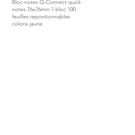
Bloc-notes Q-Connect quick
notes 76x76mm 1 bloc 100
feuilles repositionnables
coloris jaune
Référence :
10835
MILLE & UNE PAGES
173, rue Thiers
40700 HAGETMAU
Tél.
05.58.79.53.04
Mail :
hagetmau.1001pages@gmail.com
MILLE & UNE PAGES
25, avenue Pierre Bouneau
40270 GRENADE SUR ADOUR
Tél.
05.58.76.71.05
Mail :
grenade.1001pages@gmail.com