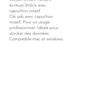
écriture 5mb/s avec
capuchon rotatif
Clé usb avec capuchon
rotatif. Pour un usage
professionnel. Idéale pour
stocker des données.
Compatible mac et windows.
Dimensions : 55 x 18 x 8,9 mm
Référence :
44803
MILLE & UNE PAGES
173, rue Thiers
40700 HAGETMAU
Tél.
05.58.79.53.04
Mail :
hagetmau.1001pages@gmail.com