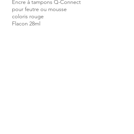
Encre à tampons Q-Connect
pour feutre ou mousse
coloris rouge
Flacon 28ml
Référence :
52392
MILLE & UNE PAGES
173, rue Thiers
40700 HAGETMAU
Tél.
05.58.79.53.04
Mail :
hagetmau.1001pages@gmail.com
MILLE & UNE PAGES
25, avenue Pierre Bouneau
40270 GRENADE SUR ADOUR
Tél.
05.58.76.71.05
Mail :
grenade.1001pages@gmail.com