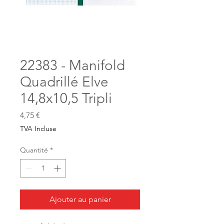
22383 - Manifold
Quadrillé Elve
14,8x10,5 Tripli
Prix
4,75 €
TVA Incluse
Quantité
*
Ajouter au panier