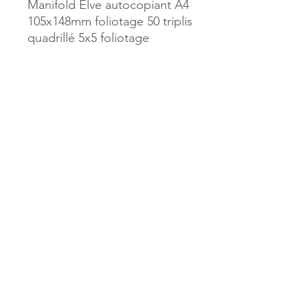
Manifold Elve autocopiant A4
105x148mm foliotage 50 triplis
quadrillé 5x5 foliotage
Référence :
22383
MILLE & UNE PAGES
173, rue Thiers
40700 HAGETMAU
Tél.
05.58.79.53.04
Mail :
hagetmau.1001pages@gmail.com
MILLE & UNE PAGES
25, avenue Pierre Bouneau
40270 GRENADE SUR ADOUR
Tél.
05.58.76.71.05
Mail :
grenade.1001pages@gmail.com