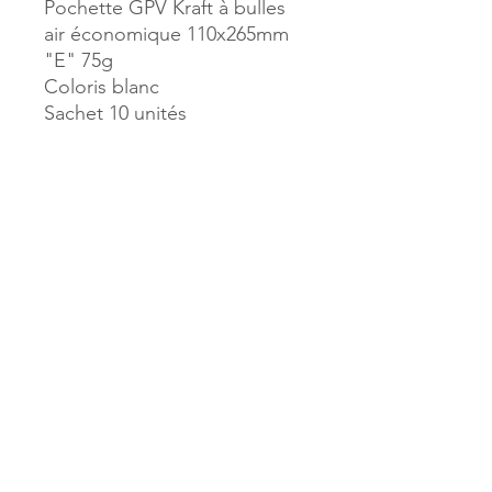
Pochette GPV Kraft à bulles
air économique 110x265mm
"E" 75g
Coloris blanc
Sachet 10 unités
Référence :
38372
MILLE & UNE PAGES
173, rue Thiers
40700 HAGETMAU
Tél.
05.58.79.53.04
Mail :
hagetmau.1001pages@gmail.com
MILLE & UNE PAGES
25, avenue Pierre Bouneau
40270 GRENADE SUR ADOUR
Tél.
05.58.76.71.05
Mail :
grenade.1001pages@gmail.com