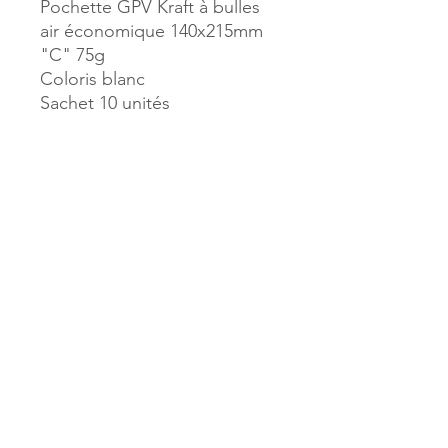
Pochette GPV Kraft à bulles
air économique 140x215mm
"C" 75g
Coloris blanc
Sachet 10 unités
Référence :
38374
MILLE & UNE PAGES
173, rue Thiers
40700 HAGETMAU
Tél.
05.58.79.53.04
Mail :
hagetmau.1001pages@gmail.com
MILLE & UNE PAGES
25, avenue Pierre Bouneau
40270 GRENADE SUR ADOUR
Tél.
05.58.76.71.05
Mail :
grenade.1001pages@gmail.com