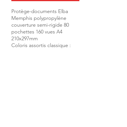
Protège-documents Elba
Memphis polypropylène
couverture semi-rigide 80
pochettes 160 vues A4
210x297mm
Coloris assortis classique :
Noir, Bleu, Rouge ou Vert
Référence :
58911
MILLE & UNE PAGES
173, rue Thiers
40700 HAGETMAU
Tél.
05.58.79.53.04
Mail :
hagetmau.1001pages@gmail.com