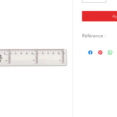
Aj
Référence :
920425