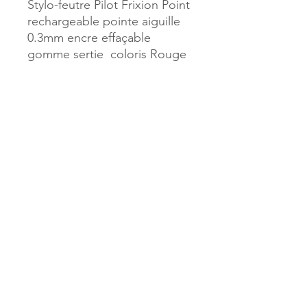
Stylo-feutre Pilot Frixion Point
rechargeable pointe aiguille
0.3mm encre effaçable
gomme sertie coloris Rouge
Référence :
35509
MILLE & UNE PAGES
173, rue Thiers
40700 HAGETMAU
Tél.
05.58.79.53.04
Mail :
hagetmau.1001pages@gmail.com
MILLE & UNE PAGES
25, avenue Pierre Bouneau
40270 GRENADE SUR ADOUR
Tél.
05.58.76.71.05
Mail :
grenade.1001pages@gmail.com