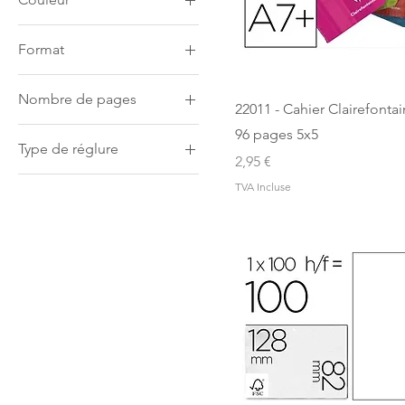
Bleu ciel
Format
Rouge
A7+
Nombre de pages
14x9 cm
22011 - Cahier Clairefonta
96 pages
96 pages 5x5
Type de réglure
Prix
2,95 €
5x5
TVA Incluse