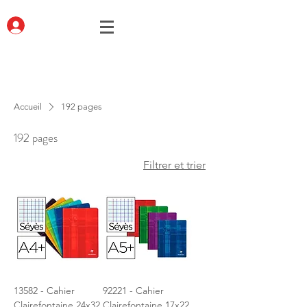
Accueil
192 pages
192 pages
Filtrer et trier
13582 - Cahier
92221 - Cahier
Clairefontaine 24x32
Clairefontaine 17x22