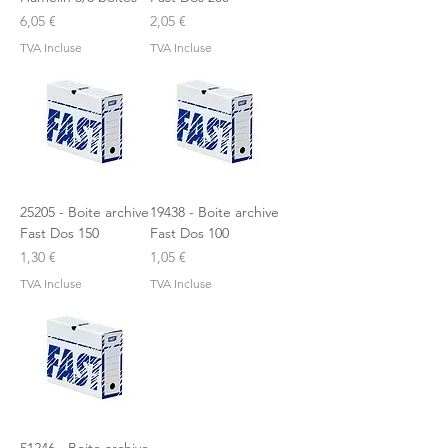
Prix
Prix
6,05 €
2,05 €
TVA Incluse
TVA Incluse
25205 - Boite archive
19438 - Boite archive
Fast Dos 150
Fast Dos 100
Prix
Prix
1,30 €
1,05 €
TVA Incluse
TVA Incluse