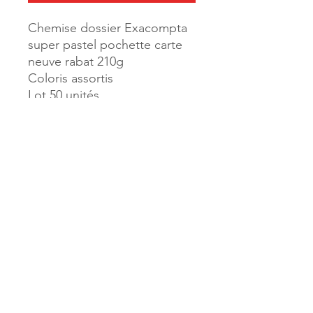
Chemise dossier Exacompta
super pastel pochette carte
neuve rabat 210g
Coloris assortis
Lot 50 unités
Référence :
10237
MILLE & UNE PAGES
173, rue Thiers
40700 HAGETMAU
Tél.
05.58.79.53.04
Mail :
hagetmau.1001pages@gmail.com
MILLE & UNE PAGES
25, avenue Pierre Bouneau
40270 GRENADE SUR ADOUR