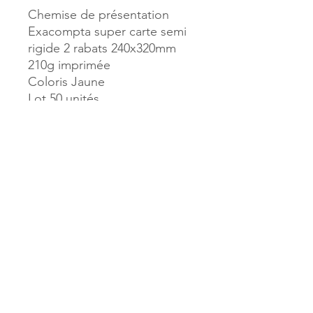
Chemise de présentation
Exacompta super carte semi
rigide 2 rabats 240x320mm
210g imprimée
Coloris Jaune
Lot 50 unités
Référence :
10250
MILLE & UNE PAGES
173, rue Thiers
40700 HAGETMAU
Tél.
05.58.79.53.04
Mail :
hagetmau.1001pages@gmail.com
MILLE & UNE PAGES
25, avenue Pierre Bouneau
40270 GRENADE SUR ADOUR