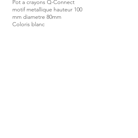
Pot a crayons Q-Connect
motif metallique hauteur 100
mm diametre 80mm
Coloris blanc
Référence :
156231
MILLE & UNE PAGES
173, rue Thiers
40700 HAGETMAU
Tél.
05.58.79.53.04
Mail :
hagetmau.1001pages@gmail.com
MILLE & UNE PAGES
25, avenue Pierre Bouneau
40270 GRENADE SUR ADOUR
Tél.
05.58.76.71.05
Mail :
grenade.1001pages@gmail.com