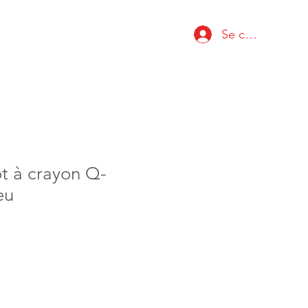
Se connecter
t à crayon Q-
eu