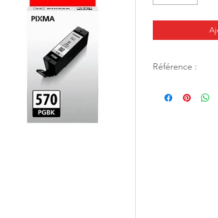
Aj
Référence :
163131