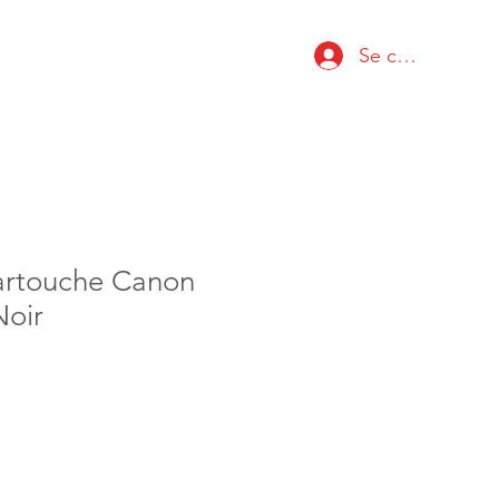
Se connecter
artouche Canon
oir