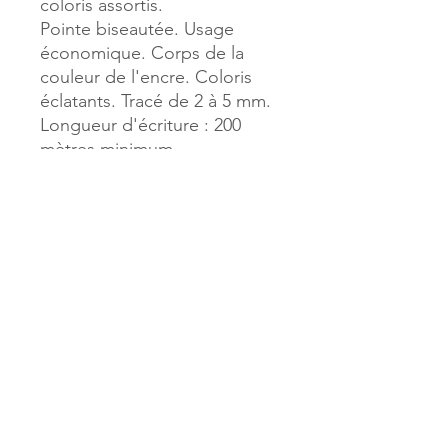
coloris assortis.
Pointe biseautée. Usage
économique. Corps de la
couleur de l'encre. Coloris
éclatants. Tracé de 2 à 5 mm.
Longueur d'écriture : 200
mètres minimum.
Référence :
165665
MILLE & UNE PAGES
173, rue Thiers
40700 HAGETMAU
Tél.
05.58.79.53.04
Mail :
hagetmau.1001pages@gmail.com
MILLE & UNE PAGES
25, avenue Pierre Bouneau
40270 GRENADE SUR ADOUR