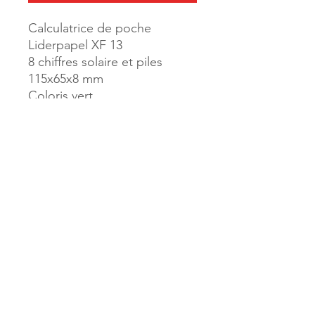
Calculatrice de poche
Liderpapel XF 13
8 chiffres solaire et piles
115x65x8 mm
Coloris vert
Référence :
166951
MILLE & UNE PAGES
173, rue Thiers
40700 HAGETMAU
Tél.
05.58.79.53.04
Mail :
hagetmau.1001pages@gmail.com
MILLE & UNE PAGES
25, avenue Pierre Bouneau
40270 GRENADE SUR ADOUR