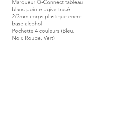
Marqueur Q-Connect tableau
blanc pointe ogive tracé
2/3mm corps plastique encre
base alcohol
Pochette 4 couleurs (Bleu,
Noir, Rouge, Vert)
Référence :
17838
MILLE & UNE PAGES
173, rue Thiers
40700 HAGETMAU
Tél.
05.58.79.53.04
Mail :
hagetmau.1001pages@gmail.com
MILLE & UNE PAGES
25, avenue Pierre Bouneau
40270 GRENADE SUR ADOUR
Tél.
05.58.76.71.05