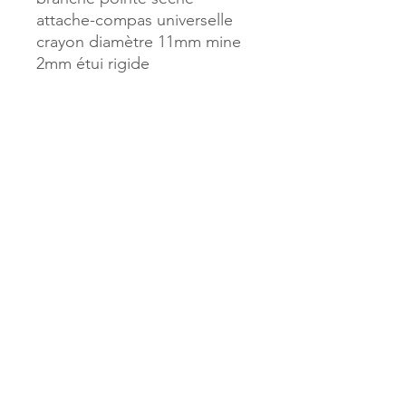
attache-compas universelle
crayon diamètre 11mm mine
2mm étui rigide
Référence :
25451
MILLE & UNE PAGES
173, rue Thiers
40700 HAGETMAU
Tél.
05.58.79.53.04
Mail :
hagetmau.1001pages@gmail.com
MILLE & UNE PAGES
25, avenue Pierre Bouneau
40270 GRENADE SUR ADOUR
Tél.
05.58.76.71.05
Mail :
grenade.1001pages@gmail.com