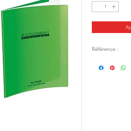
Aj
Référence :
28794