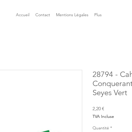
Accueil
Contact
Mentions Légales
Plus
28794 - Cah
Conquerant
Seyes Vert
Prix
2,20 €
TVA Incluse
Quantité
*