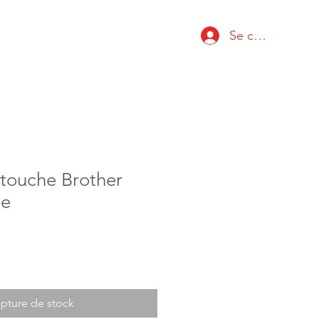
Se connecter
rtouche Brother
ne
pture de stock