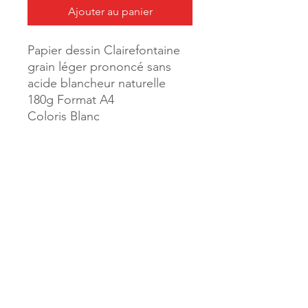
Ajouter au panier
Papier dessin Clairefontaine
grain léger prononcé sans
acide blancheur naturelle
180g Format A4
Coloris Blanc
Pochette 12 feuilles
Référence :
34123
MILLE & UNE PAGES
173, rue Thiers
40700 HAGETMAU
Tél.
05.58.79.53.04
Mail :
hagetmau.1001pages@gmail.com