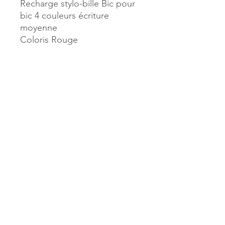
Recharge stylo-bille Bic pour
bic 4 couleurs écriture
moyenne
Coloris Rouge
Référence :
37873
MILLE & UNE PAGES
173, rue Thiers
40700 HAGETMAU
Tél.
05.58.79.53.04
Mail :
hagetmau.1001pages@gmail.com
MILLE & UNE PAGES
25, avenue Pierre Bouneau
40270 GRENADE SUR ADOUR
Tél.
05.58.76.71.05
Mail :
grenade.1001pages@gmail.com