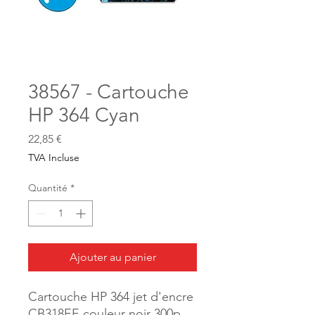
38567 - Cartouche
HP 364 Cyan
Prix
22,85 €
TVA Incluse
Quantité
*
Ajouter au panier
Cartouche HP 364 jet d'encre
CB318EE couleur noir 300p