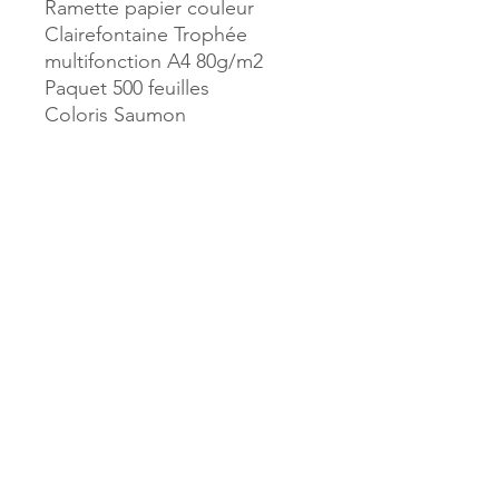
Ramette papier couleur
Clairefontaine Trophée
multifonction A4 80g/m2
Paquet 500 feuilles
Coloris Saumon
Référence :
38767
MILLE & UNE PAGES
173, rue Thiers
40700 HAGETMAU
Tél.
05.58.79.53.04
Mail :
hagetmau.1001pages@gmail.com
MILLE & UNE PAGES
25, avenue Pierre Bouneau
40270 GRENADE SUR ADOUR
Tél.
05.58.76.71.05
Mail :
grenade.1001pages@gmail.com