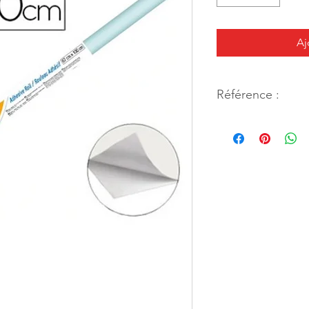
Aj
Référence :
38953