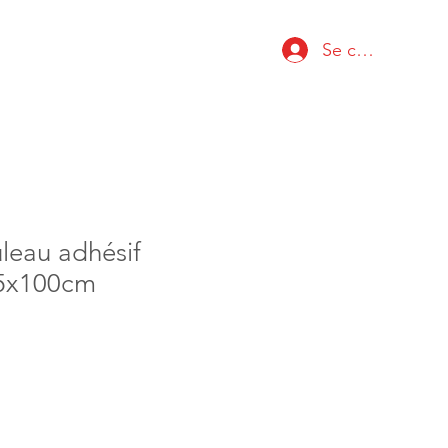
Se connecter
leau adhésif
,5x100cm