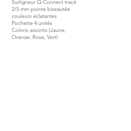
Surligneur Q-Connect tracé
2/5 mm pointe biseautée
couleurs éclatantes
Pochette 4 unités
Coloris assortis (Jaune,
Orange, Rose, Vert)
Référence :
39317
MILLE & UNE PAGES
173, rue Thiers
40700 HAGETMAU
Tél.
05.58.79.53.04
Mail :
hagetmau.1001pages@gmail.com
MILLE & UNE PAGES
25, avenue Pierre Bouneau
40270 GRENADE SUR ADOUR
Tél.
05.58.76.71.05