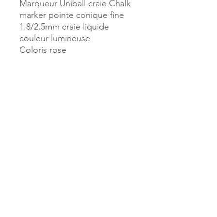
Marqueur Uniball craie Chalk
marker pointe conique fine
1.8/2.5mm craie liquide
couleur lumineuse
Coloris rose
Référence :
40952
MILLE & UNE PAGES
173, rue Thiers
40700 HAGETMAU
Tél.
05.58.79.53.04
Mail :
hagetmau.1001pages@gmail.com
MILLE & UNE PAGES
25, avenue Pierre Bouneau
40270 GRENADE SUR ADOUR
Tél.
05.58.76.71.05
Mail :
grenade.1001pages@gmail.com