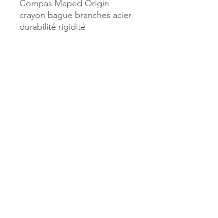
Compas Maped Origin
crayon bague branches acier
durabilité rigidité
Référence :
46143
MILLE & UNE PAGES
173, rue Thiers
40700 HAGETMAU
Tél.
05.58.79.53.04
Mail :
hagetmau.1001pages@gmail.com
MILLE & UNE PAGES
25, avenue Pierre Bouneau
40270 GRENADE SUR ADOUR
Tél.
05.58.76.71.05
Mail :
grenade.1001pages@gmail.com