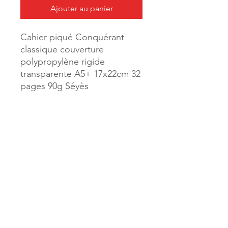
Ajouter au panier
Cahier piqué Conquérant
classique couverture
polypropylène rigide
transparente A5+ 17x22cm 32
pages 90g Séyès
Coloris violet
Référence :
47510
MILLE & UNE PAGES
173, rue Thiers
40700 HAGETMAU
Tél.
05.58.79.53.04
Mail :
hagetmau.1001pages@gmail.com