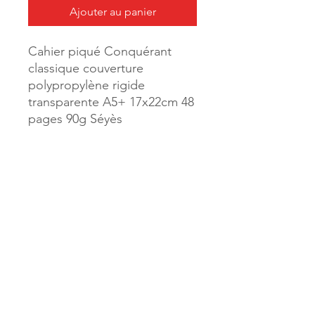
Ajouter au panier
Cahier piqué Conquérant
classique couverture
polypropylène rigide
transparente A5+ 17x22cm 48
pages 90g Séyès
Coloris gris
Référence :
47517
MILLE & UNE PAGES
173, rue Thiers
40700 HAGETMAU
Tél.
05.58.79.53.04
Mail :
hagetmau.1001pages@gmail.com