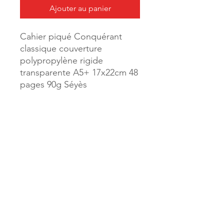
Ajouter au panier
Cahier piqué Conquérant
classique couverture
polypropylène rigide
transparente A5+ 17x22cm 48
pages 90g Séyès
Coloris incolore
Référence :
47518
MILLE & UNE PAGES
173, rue Thiers
40700 HAGETMAU
Tél.
05.58.79.53.04
Mail :
hagetmau.1001pages@gmail.com