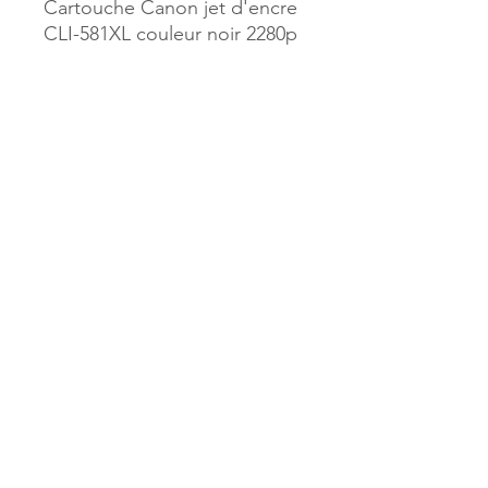
Cartouche Canon jet d'encre
CLI-581XL couleur noir 2280p
Référence :
600245
MILLE & UNE PAGES
173, rue Thiers
40700 HAGETMAU
Tél.
05.58.79.53.04
Mail :
hagetmau.1001pages@gmail.com
MILLE & UNE PAGES
25, avenue Pierre Bouneau
40270 GRENADE SUR ADOUR
Tél.
05.58.76.71.05
Mail :
grenade.1001pages@gmail.com
© 2023 par Mille & Une Pages.