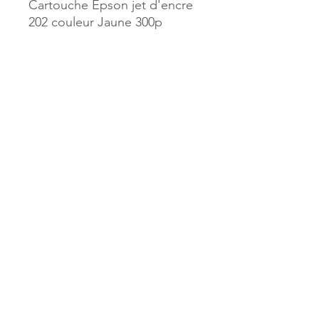
Cartouche Epson jet d'encre
202 couleur Jaune 300p
Référence :
600250
MILLE & UNE PAGES
173, rue Thiers
40700 HAGETMAU
Tél.
05.58.79.53.04
Mail :
hagetmau.1001pages@gmail.com
MILLE & UNE PAGES
25, avenue Pierre Bouneau
40270 GRENADE SUR ADOUR
Tél.
05.58.76.71.05
Mail :
grenade.1001pages@gmail.com
© 2023 par Mille & Une Pages.