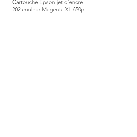
Cartouche Epson jet d'encre
202 couleur Magenta XL 650p
Référence :
600253
MILLE & UNE PAGES
173, rue Thiers
40700 HAGETMAU
Tél.
05.58.79.53.04
Mail :
hagetmau.1001pages@gmail.com
MILLE & UNE PAGES
25, avenue Pierre Bouneau
40270 GRENADE SUR ADOUR
Tél.
05.58.76.71.05
Mail :
grenade.1001pages@gmail.com
© 2023 par Mille & Une Pages.