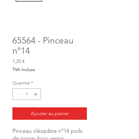
65564 - Pinceau
n°14
Prix
1,25 €
TVA Incluse
Quantité
*
Ajouter au panier
Pinceau cléopâtre nº14 poils
de poney bois vernis