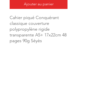
Ajouter au panier
Cahier piqué Conquérant
classique couverture
polypropylène rigide
transparente A5+ 17x22cm 48
pages 90g Séyès
Coloris rose
Référence :
74100
MILLE & UNE PAGES
173, rue Thiers
40700 HAGETMAU
Tél.
05.58.79.53.04
Mail :
hagetmau.1001pages@gmail.com