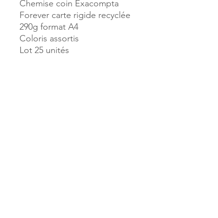
Chemise coin Exacompta
Forever carte rigide recyclée
290g format A4
Coloris assortis
Lot 25 unités
Référence :
77121
MILLE & UNE PAGES
173, rue Thiers
40700 HAGETMAU
Tél.
05.58.79.53.04
Mail :
hagetmau.1001pages@gmail.com
MILLE & UNE PAGES
25, avenue Pierre Bouneau
40270 GRENADE SUR ADOUR
Tél.
05.58.76.71.05
Mail :
grenade.1001pages@gmail.com