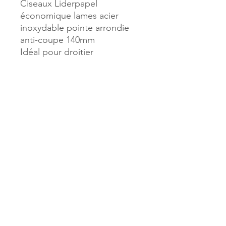
Ciseaux Liderpapel
économique lames acier
inoxydable pointe arrondie
anti-coupe 140mm
Idéal pour droitier
Référence :
918626
MILLE & UNE PAGES
173, rue Thiers
40700 HAGETMAU
Tél.
05.58.79.53.04
Mail :
hagetmau.1001pages@gmail.com
MILLE & UNE PAGES
25, avenue Pierre Bouneau
40270 GRENADE SUR ADOUR
Tél.
05.58.76.71.05
Mail :
grenade.1001pages@gmail.com