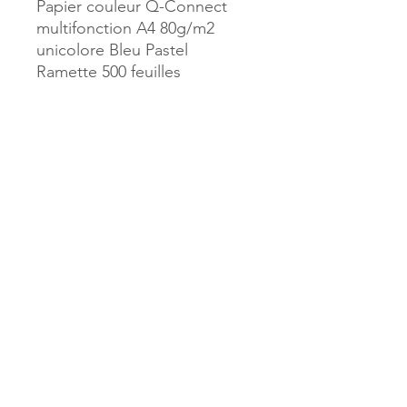
Papier couleur Q-Connect
multifonction A4 80g/m2
unicolore Bleu Pastel
Ramette 500 feuilles
Référence :
972051
MILLE & UNE PAGES
173, rue Thiers
40700 HAGETMAU
Tél.
05.58.79.53.04
Mail :
hagetmau.1001pages@gmail.com
MILLE & UNE PAGES
25, avenue Pierre Bouneau
40270 GRENADE SUR ADOUR
Tél.
05.58.76.71.05
Mail :
grenade.1001pages@gmail.com