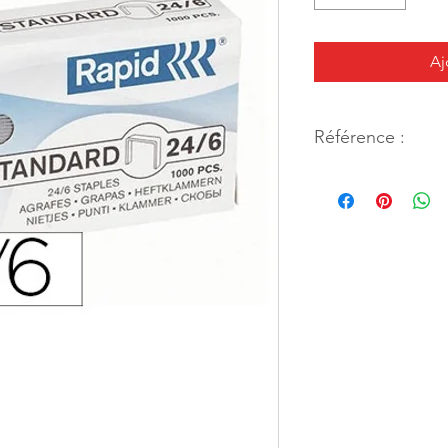
Aj
Référence :
41461