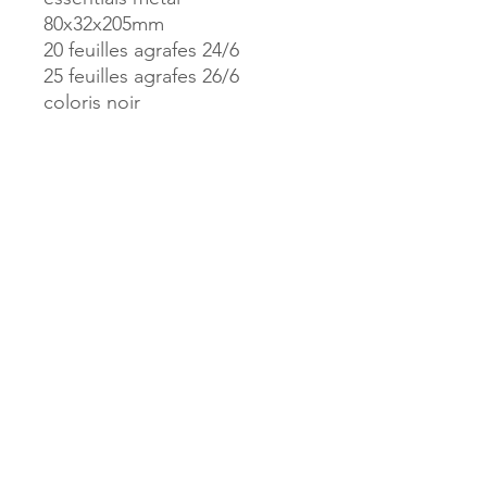
80x32x205mm
20 feuilles agrafes 24/6
25 feuilles agrafes 26/6
coloris noir
Référence :
48586
MILLE & UNE PAGES
173, rue Thiers
40700 HAGETMAU
Tél.
05.58.79.53.04
Mail :
hagetmau.1001pages@gmail.com
MILLE & UNE PAGES
25, avenue Pierre Bouneau
40270 GRENADE SUR ADOUR
Tél.
05.58.76.71.05
Mail :
grenade.1001pages@gmail.com