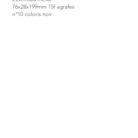
76x28x199mm 15f agrafes
n°10 coloris noir
Référence :
48585
MILLE & UNE PAGES
173, rue Thiers
40700 HAGETMAU
Tél.
05.58.79.53.04
Mail :
hagetmau.1001pages@gmail.com
MILLE & UNE PAGES
25, avenue Pierre Bouneau
40270 GRENADE SUR ADOUR
Tél.
05.58.76.71.05
Mail :
grenade.1001pages@gmail.com
© 2023 par Mille & Une Pages.