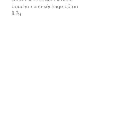
bouchon anti-séchage bâton
8.2g
Référence :
43650
MILLE & UNE PAGES
173, rue Thiers
40700 HAGETMAU
Tél.
05.58.79.53.04
Mail :
hagetmau.1001pages@gmail.com
MILLE & UNE PAGES
25, avenue Pierre Bouneau
40270 GRENADE SUR ADOUR
Tél.
05.58.76.71.05
Mail :
grenade.1001pages@gmail.com
© 2023 par Mille & Une Pages.