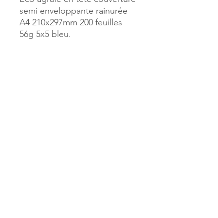
semi enveloppante rainurée
A4 210x297mm 200 feuilles
56g 5x5 bleu.
Référence :
25772
MILLE & UNE PAGES
173, rue Thiers
40700 HAGETMAU
Tél.
05.58.79.53.04
Mail :
hagetmau.1001pages@gmail.com
MILLE & UNE PAGES
25, avenue Pierre Bouneau
40270 GRENADE SUR ADOUR
Tél.
05.58.76.71.05
Mail :
grenade.1001pages@gmail.com